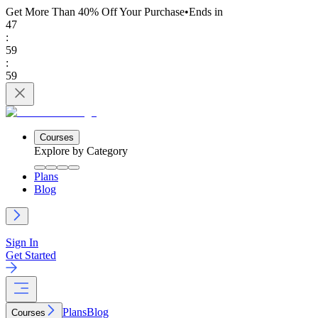
Get More Than 40% Off
Your Purchase
•
Ends in
47
:
59
:
59
Courses
Explore by Category
Plans
Blog
Sign In
Get Started
Plans
Blog
Courses