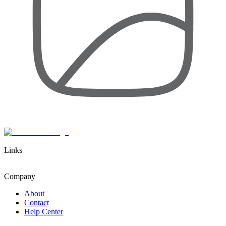
Links
Company
About
Contact
Help Center