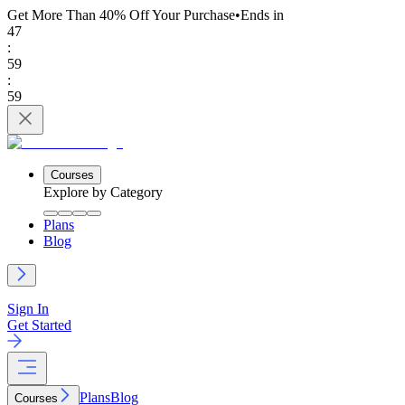
Get More Than 40% Off
Your Purchase
•
Ends in
47
:
59
:
59
Courses
Explore by Category
Plans
Blog
Sign In
Get Started
Plans
Blog
Courses