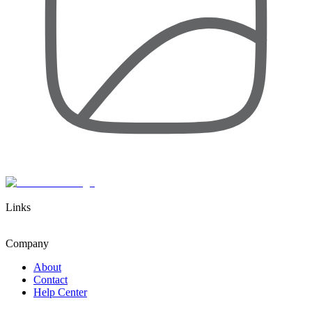
Links
Company
About
Contact
Help Center