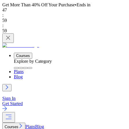
Get More Than 40% Off
Your Purchase
•
Ends in
47
:
59
:
59
Courses
Explore by Category
Plans
Blog
Sign In
Get Started
Plans
Blog
Courses