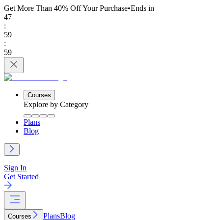
Get More Than 40% Off
Your Purchase
•
Ends in
47
:
59
:
59
Courses
Explore by Category
Plans
Blog
Sign In
Get Started
Plans
Blog
Courses