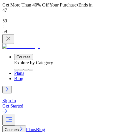
Get More Than 40% Off
Your Purchase
•
Ends in
47
:
59
:
59
Courses
Explore by Category
Plans
Blog
Sign In
Get Started
Plans
Blog
Courses