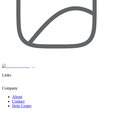
Links
Company
About
Contact
Help Center