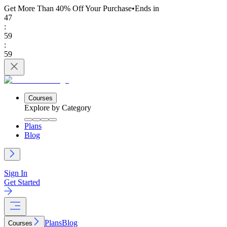
Get More Than 40% Off
Your Purchase
•
Ends in
47
:
59
:
59
Courses
Explore by Category
Plans
Blog
Sign In
Get Started
Plans
Blog
Courses