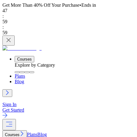
Get More Than 40% Off
Your Purchase
•
Ends in
47
:
59
:
59
Courses
Explore by Category
Plans
Blog
Sign In
Get Started
Plans
Blog
Courses