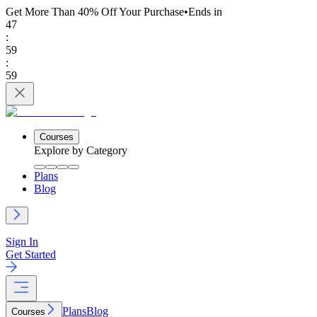
Get More Than 40% Off
Your Purchase
•
Ends in
47
:
59
:
59
Courses
Explore by Category
Plans
Blog
Sign In
Get Started
Plans
Blog
Courses