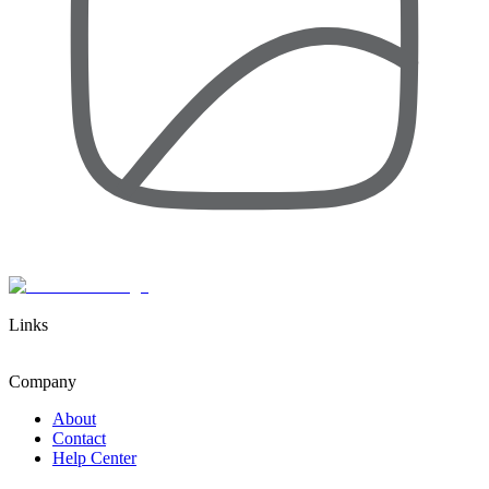
Links
Company
About
Contact
Help Center