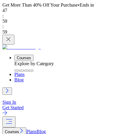
Get More Than 40% Off
Your Purchase
•
Ends in
47
:
59
:
59
Courses
Explore by Category
Plans
Blog
Sign In
Get Started
Plans
Blog
Courses